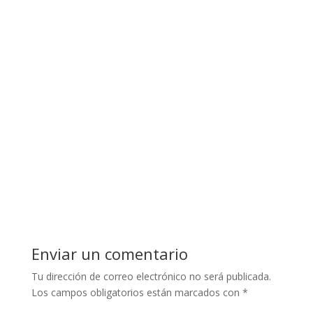
Marcela Arenales
En un estudio realizado por Endeavor y RD
Station sobre la “Madurez respecto al uso de
marketing digital por parte de las empresas de
Colombia y...
Enviar un comentario
Tu dirección de correo electrónico no será publicada.
Los campos obligatorios están marcados con
*