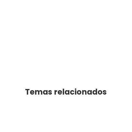
¡No esperes más! Aumenta tu tráfico y
clientes potenciales.
Temas relacionados